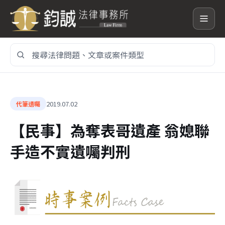
搜
尋
網
站
內
2019.07.02
代筆遺囑
容
【民事】為奪表哥遺產 翁媳聯
手造不實遺囑判刑