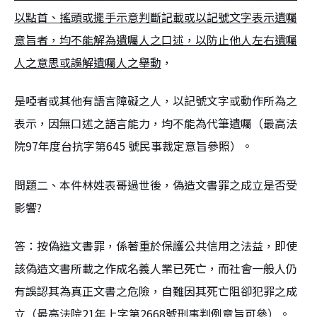
以點首、搖頭或擺手示意判斷記載或以記號文字表示遺囑
意旨者，均不能解為遺囑人之口述，以防止他人左右遺囑
人之意思或誤解遺囑人之舉動
，
是啞者或其他有語言障礙之人，以記號文字或動作所為之
表示，因無口述之語言能力，均不能為代筆遺囑（最高法
院97年度台抗字第645 號民事裁定意旨參照）。
問題二、本件林姓表哥過世後，偽造文書罪之成立是否受
影響?
答：按偽造文書罪，係著重於保護公共信用之法益，即使
該偽造文書所載之作成名義人業已死亡，而社會一般人仍
有誤認其為真正文書之危險，自難因其死亡阻卻犯罪之成
立（最高法院21年上字第2668號刑事判例意旨可參）。