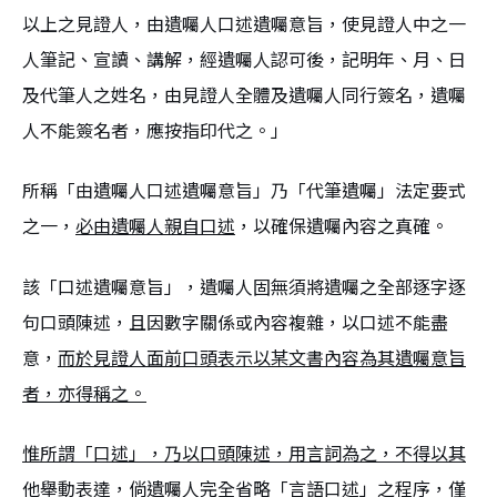
以上之見證人，由遺囑人口述遺囑意旨，使見證人中之一
人筆記、宣讀、講解，經遺囑人認可後，記明年、月、日
及代筆人之姓名，由見證人全體及遺囑人同行簽名，遺囑
人不能簽名者，應按指印代之。」
所稱「由遺囑人口述遺囑意旨」乃「代筆遺囑」法定要式
之一，
必由遺囑人親自口述
，以確保遺囑內容之真確。
該「口述遺囑意旨」，遺囑人固無須將遺囑之全部逐字逐
句口頭陳述，且因數字關係或內容複雜，以口述不能盡
意，
而於見證人面前口頭表示以某文書內容為其遺囑意旨
者，亦得稱之。
惟所謂「口述」，乃以口頭陳述，用言詞為之，不得以其
他舉動表達，倘遺囑人完全省略「言語口述」之程序，僅