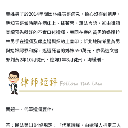
黃姓男子於2014年間因林姓表哥病急，擔心沒得到遺產，
明知表哥當時躺在病床上、插著管、無法言語，卻由律師
宣讀預先擬好的不實口述遺囑，旁同在旁的黃男媳婦還拉
林男手在遺囑及房產贈與契約上蓋印；新北地院考量黃男
與媳婦認罪和解，返還死者的姊妹550萬元，依偽造文書
罪判黃2年10月徒刑、媳婦1年8月徒刑，均緩刑。
問題一、代筆遺囑要件?
答：民法第1194條規定：「代筆遺囑，由遺囑人指定三人