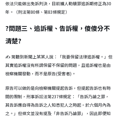
依法只能做出免訴判決，目前擄人勒贖罪追訴期修正為30
年。（刑法第80條、第83條規定）
?問題三、追訴權、告訴權，傻傻分不
清楚?
✍ 常聽到新聞上某某人說：「我要保留法律追訴權。」但
其實追訴權沒有所謂保留不保留的問題，且追訴權也是由
檢察機關發動，而不是原告(受害者)。
原告可以做的是向檢察機關提起告訴，但提起告訴也有時
間的限制，刑事訴訟法第237條規定：「告訴乃論之罪，
其告訴應自得為告訴之人知悉犯人之時起，於六個月內為
之。」但條文並沒有提及「非告訴乃論罪」，因此即便知