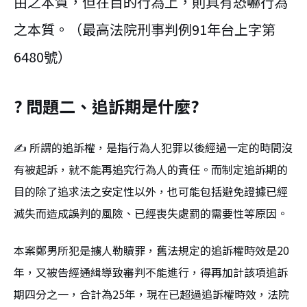
由之本質，但在目的行為上，則具有恐嚇行為
之本質。（最高法院刑事判例91年台上字第
6480號）
? 問題二、追訴期是什麼?
✍ 所謂的追訴權，是指行為人犯罪以後經過一定的時間沒
有被起訴，就不能再追究行為人的責任。而制定追訴期的
目的除了追求法之安定性以外，也可能包括避免證據已經
滅失而造成誤判的風險、已經喪失處罰的需要性等原因。
本案鄭男所犯是擄人勒贖罪，舊法規定的追訴權時效是20
年，又被告經通緝導致審判不能進行，得再加計該項追訴
期四分之一，合計為25年，現在已超過追訴權時效，法院