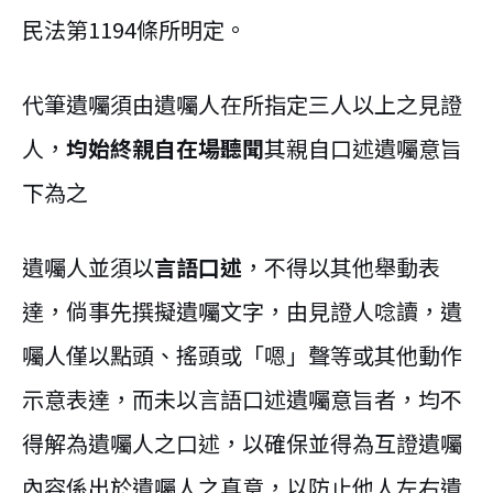
民法第1194條所明定。
代筆遺囑須由遺囑人在所指定三人以上之見證
人，
均始終親自在場聽聞
其親自口述遺囑意旨
下為之
遺囑人並須以
言語口述
，不得以其他舉動表
達，倘事先撰擬遺囑文字，由見證人唸讀，遺
囑人僅以點頭、搖頭或「嗯」聲等或其他動作
示意表達，而未以言語口述遺囑意旨者，均不
得解為遺囑人之口述，以確保並得為互證遺囑
內容係出於遺囑人之真意，以防止他人左右遺