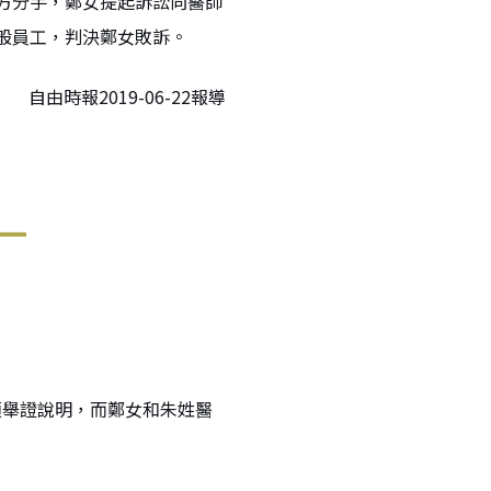
方分手，鄭女提起訴訟向醫師
般員工，判決鄭女敗訴。
自由時報2019-06-22報導
須舉證說明，而鄭女和朱姓醫
。