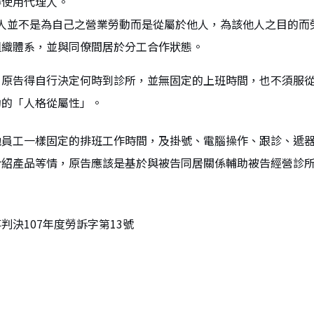
得使用代理人。
人並不是為自己之營業勞動而是從屬於他人，為該他人之目的而
組織體系，並與同僚間居於分工合作狀態。
，原告得自行決定何時到診所，並無固定的上班時間，也不須服
約的「人格從屬性」。
他員工一樣固定的排班工作時間，及掛號、電腦操作、跟診、遞
介紹產品等情，原告應該是基於與被告同居關係輔助被告經營診
決107年度勞訴字第13號