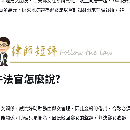
醫師是男女朋友，白天鄭女在診所幫忙，晚上同居一起，7年後雙
4百多萬元，屏東地院認為鄭女是以醫師娘身分來管理診所，非一
件法官怎麼說?
男女關係，感情好時財務由鄭女管理，因此金錢的借貸、合夥必
僱傭關係，助理只是掛名，因此駁回鄭女的聲請，判決鄭女敗訴