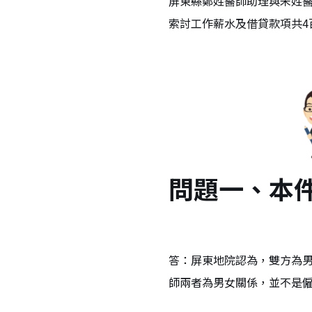
屏東縣鄭姓醫師助理與朱姓
索討工作薪水及借貸款項共
問題一、本
答：屏東地院認為，雙方為
師兩者為男女關係，並不是