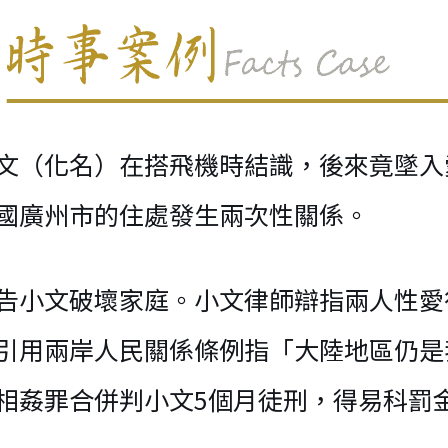
文（化名）在搭飛機時結識，後來竟墜入愛
國廣州市的住處發生兩次性關係。
告小文破壞家庭。小文律師辯指兩人性愛
引用兩岸人民關係條例指「大陸地區仍是
相姦罪合併判小文5個月徒刑，得易科罰