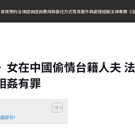
首頁
預約法律諮詢
諮詢費用與委任方式
常見案件與處理經驗
法律專欄
《
》女在中國偷情台籍人夫 
相姦有罪
姦部分?