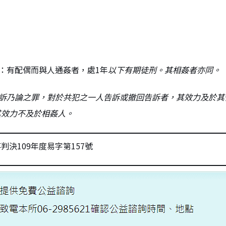
定：有配偶而與人通姦者，處1年
以下有期徒刑。其相姦者亦同。
告訴乃論之罪，對於共犯之一人告訴或撤回告訴者，其效力及於其
其效力不及於相姦人。
決109年度易字第157號