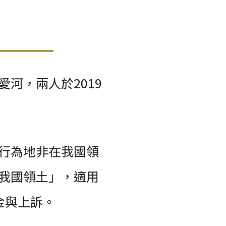
河，兩人於2019
行為地非在我國領
我國領土」，適用
金與上訴。