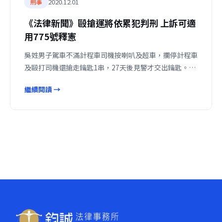
2020.12.01
刑事
《法律新聞》毆搶運將依累犯判刑 上訴可適
用775號釋憲
吳姓男子駕車不滿計程車司機按喇叭及超車，攔停計程車
及毆打司機還搶走鑰匙1串，27天後見警才交出鑰匙。…
繼續閱讀 →