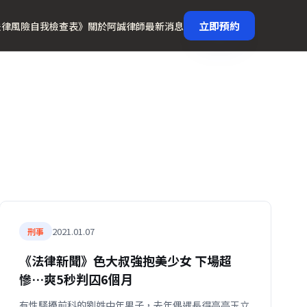
立即預約
法律風險自我檢查表》
關於阿誠律師
最新消息
2021.01.07
刑事
《法律新聞》色大叔強抱美少女 下場超
慘…爽5秒判囚6個月
有性騷擾前科的劉姓中年男子，去年偶遇長得亭亭玉立