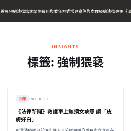
首頁
預約法律諮詢
諮詢費用與委任方式
常見案件與處理經驗
法律專欄
《
INSIGHTS
標籤:
強制猥褻
2021.01.12
刑事
《法律新聞》救護車上撫摸女病患 讚「皮
膚好白」
新北消防隊日前爆出轄下某分隊周姓分隊長與女隊員在