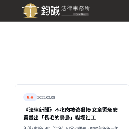
2022.03.08
刑事
《法律新聞》不吃肉被爸狠揍 女童緊急安
置畫出「長毛的鳥鳥」嚇壞社工
年僅7歲的小瑄（化名）因父母離異，她跟著爸爸一起