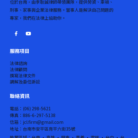
位於台南，由李耿誠律師帶領團隊，提供勞資、車禍、
刑事、家事與企業法律服務。當事人是解決自己問題的
專家，我們在法律上協助你。
服務項目
法律諮詢
法律顧問
撰寫法律文件
調解及委任訴訟
聯絡資訊
電話：(06) 298-5621
傳真：886-6-297-5138
信箱：jcl.firm@gmail.com
地址：台南市安平區育平六街35號
執業區域：台南 · 高雄 · 屏東 · 嘉義 · 雲林 · 台中 · 台