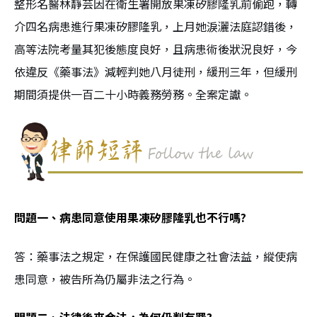
整形名醫林靜芸因在衛生署開放果凍矽膠隆乳前偷跑，轉
介四名病患進行果凍矽膠隆乳，上月她淚灑法庭認錯後，
高等法院考量其犯後態度良好，且病患術後狀況良好，今
依違反《藥事法》減輕判她八月徒刑，緩刑三年，但緩刑
期間須提供一百二十小時義務勞務。全案定讞。
問題一、病患同意使用果凍矽膠隆乳也不行嗎?
答：藥事法之規定，在保護國民健康之社會法益，縱使病
患同意，被告所為仍屬非法之行為。