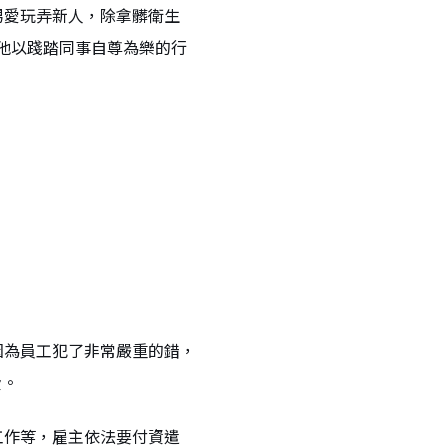
男愛玩弄新人，除拿髒衛生
他以踐踏同事自尊為樂的行
因為員工犯了非常嚴重的錯，
費。
工作等，雇主依法要付資遣