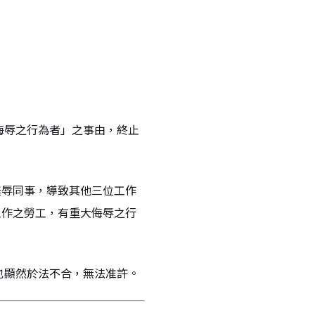
侮辱之行為者」之事由，終止
羞辱同事，導致其他三位工作
工作之勞工，有重大侮辱之行
也顯然於法不合，無法准許。