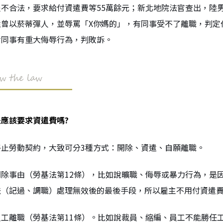
不合法，要求給付資遣費等55萬餘元；新北地院法官查出，陸
還曾以菸蒂彈人，並辱罵「X你媽的」，有同事受不了離職，判定
對同事有重大侮辱行為，判敗訴。
應該要求資遣費嗎?
止勞動契約，大致可分3種方式：開除、資遣、自願離職。
除事由（勞基法第12條），比如說曠職、侮辱或暴力行為，是
法（記過、調職）處理無效後的最後手段，所以雇主不用付資遣
工離職（勞基法第11條）。比如說裁員、縮編、員工不能勝任