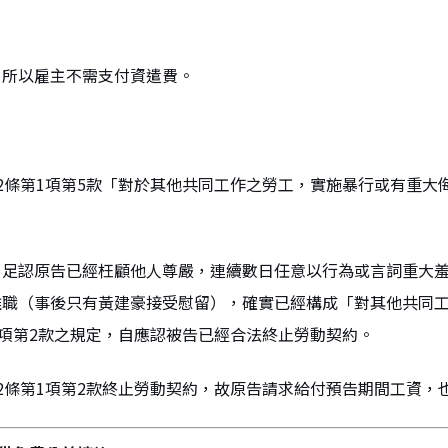
，所以雇主不需支付資遣費。
2條第1項第5款「對於其他共同工作之勞工，實施暴行或有重大
，足認原告已經枉顧他人尊嚴，連續數日任意以行為或言詞重大
離職（事後只有黃建豪接受慰留），確實已經構成「對其他共同
1項第2款之規定，自應認被告已經合法終止勞動契約。
2條第1項第2款終止勞動契約，故原告請求給付預告期間工資，